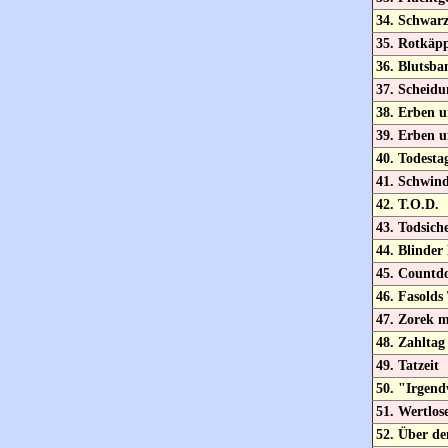
34. Schwar
35. Rotkäp
36. Blutsba
37. Scheidu
38. Erben u
39. Erben u
40. Todesta
41. Schwind
42. T.O.D.
43. Todsich
44. Blinder
45. Countd
46. Fasold
47. Zorek m
48. Zahltag
49. Tatzeit
50. "Irgend
51. Wertlose
52. Über de