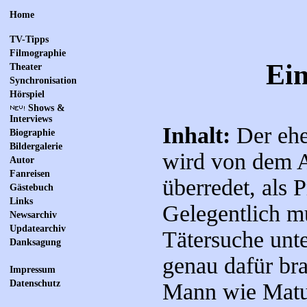
Home
TV-Tipps
Filmographie
Ein
Theater
Synchronisation
Hörspiel
Shows &
Interviews
Inhalt:
Der ehe
Biographie
Bildergalerie
wird von dem A
Autor
Fanreisen
überredet, als 
Gästebuch
Links
Gelegentlich mu
Newsarchiv
Updatearchiv
Tätersuche unt
Danksagung
genau dafür br
Impressum
Datenschutz
Mann wie Matul