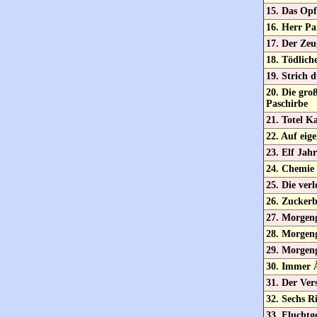
15. Das Opf
16. Herr Pa
17. Der Zeu
18. Tödlich
19. Strich 
20. Die gro
Paschirbe
21. Totel Ka
22. Auf eig
23. Elf Jah
24. Chemie 
25. Die ver
26. Zuckerb
27. Morgen
28. Morgen
29. Morgen
30. Immer 
31. Der Ver
32. Sechs R
33. Fluchtg