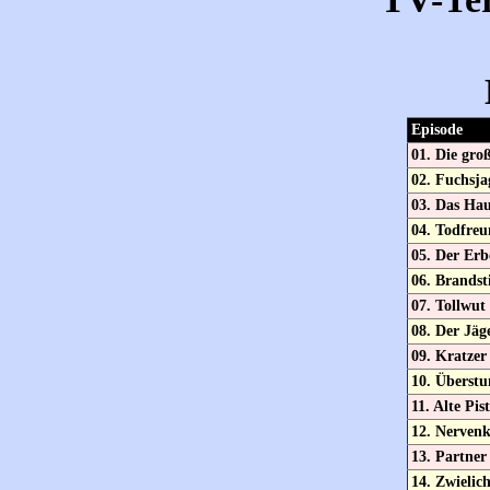
Episode
01. Die gro
02. Fuchsja
03. Das Hau
04. Todfre
05. Der Erb
06. Brandst
07. Tollwut
08. Der Jäg
09. Kratzer
10. Überst
11. Alte Pis
12. Nervenk
13. Partner
14. Zwielich