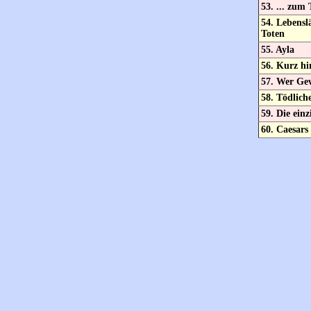
53. ... zum 
54. Lebensl
Toten
55. Ayla
56. Kurz hi
57. Wer Gew
58. Tödlich
59. Die ein
60. Caesars