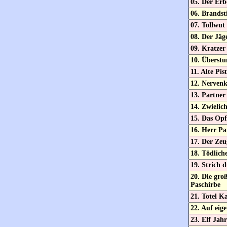
05. Der Erb
06. Brandst
07. Tollwut
08. Der Jäg
09. Kratzer
10. Überst
11. Alte Pis
12. Nervenk
13. Partner
14. Zwielich
15. Das Opf
16. Herr Pa
17. Der Zeu
18. Tödlich
19. Strich 
20. Die gro
Paschirbe
21. Totel Ka
22. Auf eig
23. Elf Jah