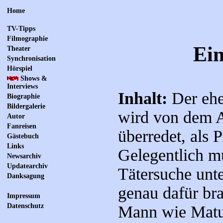
Home
TV-Tipps
Filmographie
Ein
Theater
Synchronisation
Hörspiel
Shows &
Interviews
Inhalt:
Der ehe
Biographie
Bildergalerie
wird von dem A
Autor
Fanreisen
überredet, als 
Gästebuch
Links
Gelegentlich mu
Newsarchiv
Updatearchiv
Tätersuche unt
Danksagung
genau dafür br
Impressum
Datenschutz
Mann wie Matul