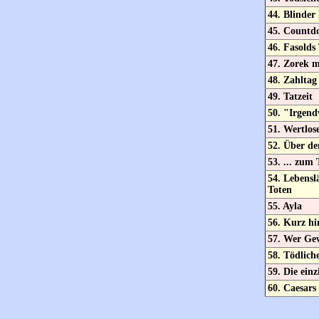
44. Blinder
45. Countd
46. Fasold
47. Zorek m
48. Zahltag
49. Tatzeit
50. "Irgend
51. Wertlose
52. Über de
53. ... zum 
54. Lebensl
Toten
55. Ayla
56. Kurz hi
57. Wer Gew
58. Tödlich
59. Die ein
60. Caesars