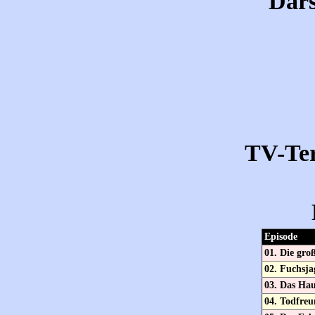
Dars
TV-Te
Episode
01. Die gro
02. Fuchsja
03. Das Hau
04. Todfre