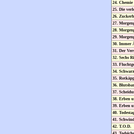
24. Chemie 
25. Die ver
26. Zuckerb
27. Morgen
28. Morgen
29. Morgen
30. Immer 
31. Der Ver
32. Sechs R
33. Fluchtg
34. Schwar
35. Rotkäp
36. Blutsba
37. Scheidu
38. Erben u
39. Erben u
40. Todesta
41. Schwind
42. T.O.D.
43. Todsich