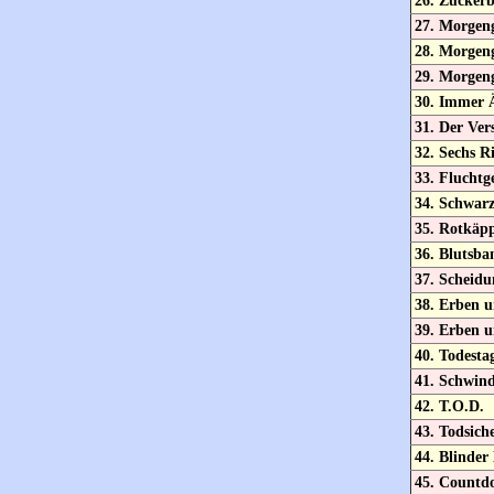
26. Zuckerb
27. Morgen
28. Morgen
29. Morgen
30. Immer 
31. Der Ver
32. Sechs R
33. Fluchtg
34. Schwar
35. Rotkäp
36. Blutsba
37. Scheidu
38. Erben u
39. Erben u
40. Todesta
41. Schwind
42. T.O.D.
43. Todsich
44. Blinder
45. Countd