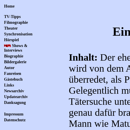
Home
TV-Tipps
Filmographie
Ein
Theater
Synchronisation
Hörspiel
Shows &
Interviews
Inhalt:
Der ehe
Biographie
Bildergalerie
wird von dem A
Autor
Fanreisen
überredet, als 
Gästebuch
Links
Gelegentlich mu
Newsarchiv
Updatearchiv
Tätersuche unt
Danksagung
genau dafür br
Impressum
Datenschutz
Mann wie Matul