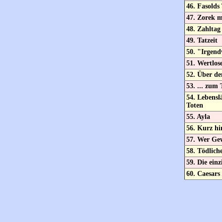
46. Fasold
47. Zorek m
48. Zahltag
49. Tatzeit
50. "Irgend
51. Wertlose
52. Über de
53. ... zum 
54. Lebensl
Toten
55. Ayla
56. Kurz hi
57. Wer Gew
58. Tödlich
59. Die ein
60. Caesars