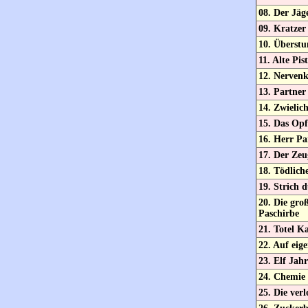
08. Der Jäg
09. Kratzer
10. Überst
11. Alte Pis
12. Nervenk
13. Partner
14. Zwielich
15. Das Opf
16. Herr Pa
17. Der Zeu
18. Tödlich
19. Strich 
20. Die gro
Paschirbe
21. Totel Ka
22. Auf eig
23. Elf Jah
24. Chemie 
25. Die ver