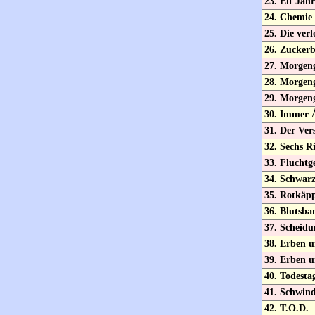
23. Elf Jah
24. Chemie 
25. Die ver
26. Zuckerb
27. Morgen
28. Morgen
29. Morgen
30. Immer 
31. Der Ver
32. Sechs R
33. Fluchtg
34. Schwar
35. Rotkäp
36. Blutsba
37. Scheidu
38. Erben u
39. Erben u
40. Todesta
41. Schwind
42. T.O.D.