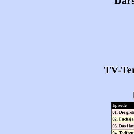
Dars
TV-Te
Episode
01. Die gro
02. Fuchsja
03. Das Hau
04. Todfre