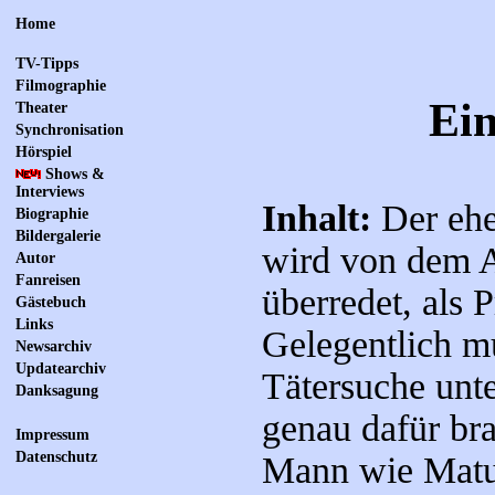
Home
TV-Tipps
Filmographie
Ein
Theater
Synchronisation
Hörspiel
Shows &
Interviews
Inhalt:
Der ehe
Biographie
Bildergalerie
wird von dem A
Autor
Fanreisen
überredet, als 
Gästebuch
Links
Gelegentlich mu
Newsarchiv
Updatearchiv
Tätersuche unt
Danksagung
genau dafür br
Impressum
Datenschutz
Mann wie Matul