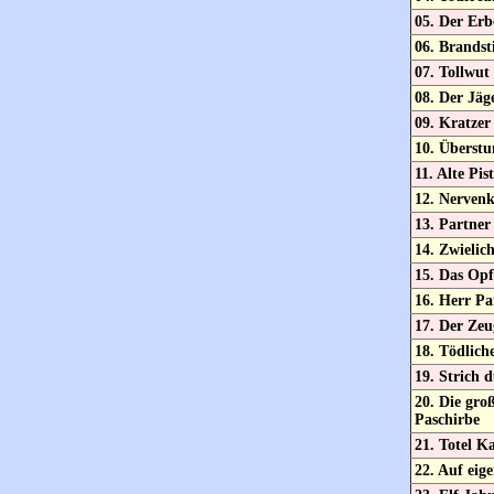
05. Der Erb
06. Brandst
07. Tollwut
08. Der Jäg
09. Kratzer
10. Überst
11. Alte Pis
12. Nervenk
13. Partner
14. Zwielich
15. Das Opf
16. Herr Pa
17. Der Zeu
18. Tödlich
19. Strich 
20. Die gro
Paschirbe
21. Totel Ka
22. Auf eig