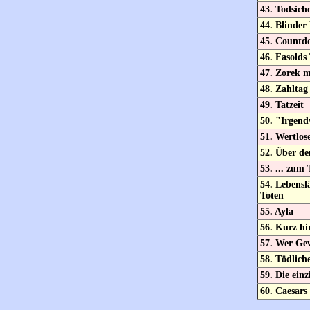
43. Todsich
44. Blinder
45. Countd
46. Fasold
47. Zorek m
48. Zahltag
49. Tatzeit
50. "Irgend
51. Wertlose
52. Über de
53. ... zum 
54. Lebensl
Toten
55. Ayla
56. Kurz hi
57. Wer Gew
58. Tödlich
59. Die ein
60. Caesars