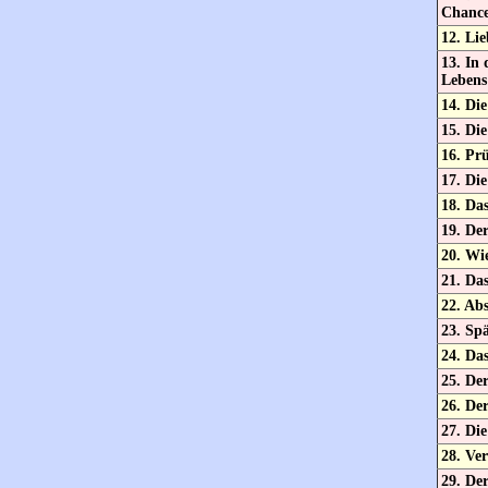
Chanc
12. Lie
13. In 
Lebens
14. Die
15. Di
16. Pr
17. Di
18. Da
19. De
20. Wi
21. Da
22. Ab
23. Spä
24. Da
25. De
26. Der
27. Di
28. Ver
29. De