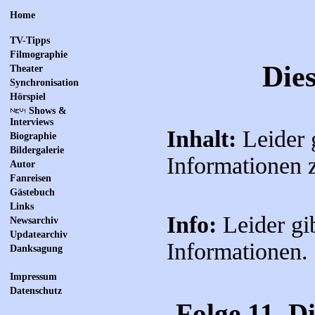
Home
TV-Tipps
Filmographie
Die
Theater
Synchronisation
Hörspiel
Shows &
Interviews
Inhalt:
Leider 
Biographie
Bildergalerie
Informationen 
Autor
Fanreisen
Gästebuch
Links
Info:
Leider gi
Newsarchiv
Updatearchiv
Informationen.
Danksagung
Impressum
Datenschutz
Folge 11. D