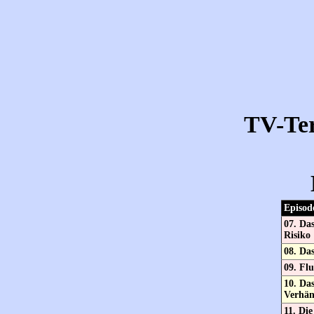
TV-Te
Episod
07. Das
Risiko
08. Da
09. Fl
10. Das
Verhän
11. Die