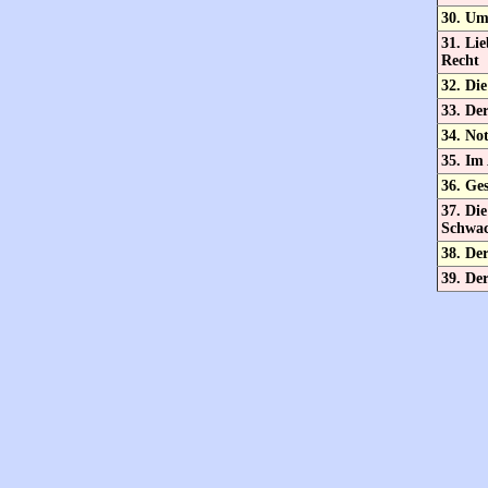
30. Um
31. Lie
Recht
32. Die
33. De
34. Not
35. Im 
36. Ge
37. Die
Schwa
38. Der
39. De