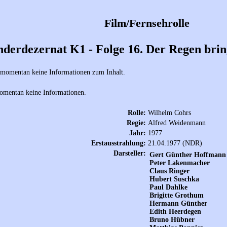
Film/Fernsehrolle
nderdezernat K1 - Folge 16. Der Regen brin
 momentan keine Informationen zum Inhalt.
omentan keine Informationen.
Rolle:
Wilhelm Cohrs
Regie:
Alfred Weidenmann
Jahr:
1977
Erstausstrahlung:
21.04.1977 (NDR)
Darsteller:
Gert Günther Hoffmann
Peter Lakenmacher
Claus Ringer
Hubert Suschka
Paul Dahlke
Brigitte Grothum
Hermann Günther
Edith Heerdegen
Bruno Hübner