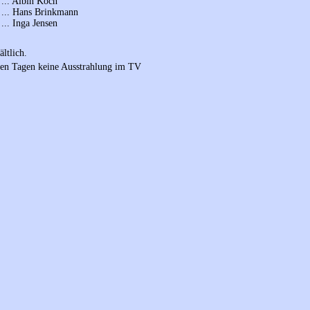
... Albin Koch
... Hans Brinkmann
... Inga Jensen
ltlich.
sten Tagen keine Ausstrahlung im TV