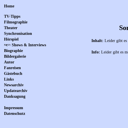
Home
TV-Tipps
Filmographie
So
Theater
Synchronisation
Hörspiel
Inhalt:
Leider gibt es
Shows & Interviews
Biographie
Info:
Leider gibt es m
Bildergalerie
Autor
Fanreisen
Gästebuch
Links
Newsarchiv
Updatearchiv
Danksagung
Impressum
Datenschutz