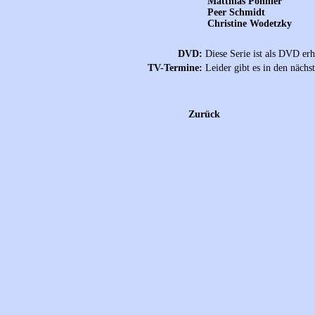
Matthias Ponnier
Peer Schmidt
Christine Wodetzky
DVD:
Diese Serie ist als DVD erhä
TV-Termine:
Leider gibt es in den näch
Zurück