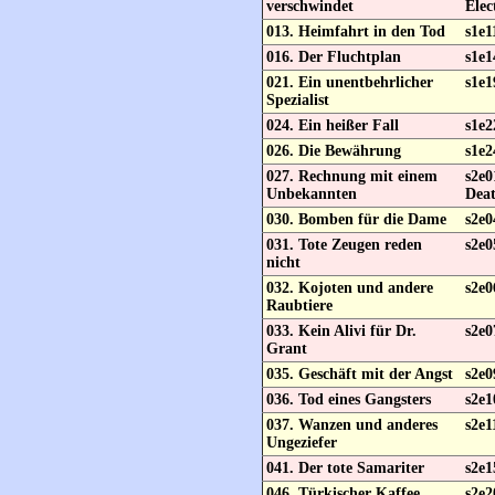
verschwindet
Elec
013. Heimfahrt in den Tod
s1e1
016. Der Fluchtplan
s1e1
021. Ein unentbehrlicher
s1e1
Spezialist
024. Ein heißer Fall
s1e2
026. Die Bewährung
s1e2
027. Rechnung mit einem
s2e0
Unbekannten
Dea
030. Bomben für die Dame
s2e0
031. Tote Zeugen reden
s2e0
nicht
032. Kojoten und andere
s2e0
Raubtiere
033. Kein Alivi für Dr.
s2e0
Grant
035. Geschäft mit der Angst
s2e0
036. Tod eines Gangsters
s2e
037. Wanzen und anderes
s2e1
Ungeziefer
041. Der tote Samariter
s2e1
046. Türkischer Kaffee
s2e2