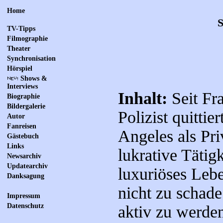
Home
S
TV-Tipps
Filmographie
Theater
Synchronisation
Hörspiel
Shows &
Interviews
Inhalt:
Seit Fr
Biographie
Bildergalerie
Polizist quittier
Autor
Fanreisen
Angeles als Pri
Gästebuch
Links
lukrative Tätigk
Newsarchiv
Updatearchiv
luxuriöses Leben
Danksagung
nicht zu schade
Impressum
Datenschutz
aktiv zu werden