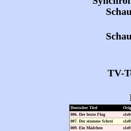
Synchron
Schau
Schau
TV-T
Deutscher Titel
Orig
006. Der letzte Flug
s1e0
007. Der stumme Schrei
s1e0
009. Ein Mädchen
s1e0