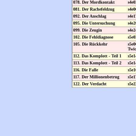
078. Der Mordkontakt
s4e0
081. Der Rachefeldzug
s4e0
092. Der Anschlag
s4e1
095. Die Untersuchung
s4e2
099. Die Zeugin
s4e2
102. Die Fehldiagnose
s5e0
105. Die Rückkehr
s5e
Twic
112. Das Komplott - Teil 1
s5e1
113. Das Komplott - Teil 2
s5e1
116. Die Falle
s5e1
117. Der Millionenbetrug
s5e1
122. Der Verdacht
s5e2