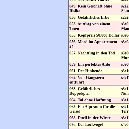
049. Kein Geschäft ohne
s2e2
Risiko
Sla
050. Gefährliches Erbe
s2e2
053. Autfrag von einem
s3e
Toten
Ma
055. Kopfpreis 50.000 Dollar
s3e0
056. Mord im Appartement
s3e0
24
057. Nachtflug in den Tod
s3e0
Mur
059. Ein perfektes Alibi
s3e0
061. Der Hinkende
s3e1
062. Von Gangstern
s3e1
entführt
063. Gefährliches
s3e1
Doppelspiel
Num
064. Tal ohne Hoffnung
s3e1
065. Ein Alptraum für die
s3e1
Geisel
Terr
068. Duell in der Wüste
s3e1
076. Der Lockvogel
s4e0