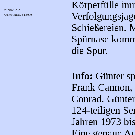
Körperfülle im
© 2002- 2026
Verfolgungsjag
Günter Strack Fanseite
Schießereien. M
Spürnase kommt
die Spur.
Info:
Günter sp
Frank Cannon, 
Conrad. Günter 
124-teiligen Se
Jahren 1973 bi
Eine genaue Auf