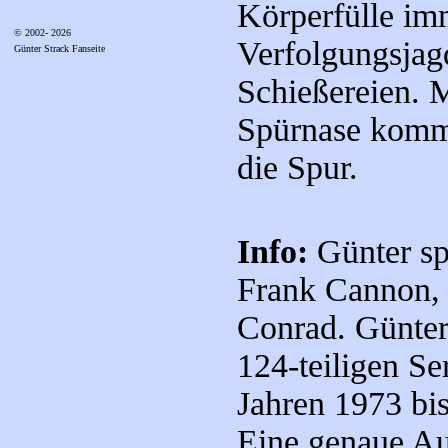
Körperfülle im
© 2002- 2026
Verfolgungsjag
Günter Strack Fanseite
Schießereien. M
Spürnase kommt
die Spur.
Info:
Günter sp
Frank Cannon, 
Conrad. Günter 
124-teiligen Se
Jahren 1973 bi
Eine genaue Auf