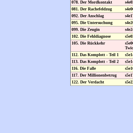
078. Der Mordkontakt
s4e0
081. Der Rachefeldzug
s4e0
092. Der Anschlag
s4e1
095. Die Untersuchung
s4e2
099. Die Zeugin
s4e2
102. Die Fehldiagnose
s5e0
105. Die Rückkehr
s5e
Twic
112. Das Komplott - Teil 1
s5e1
113. Das Komplott - Teil 2
s5e1
116. Die Falle
s5e1
117. Der Millionenbetrug
s5e1
122. Der Verdacht
s5e2