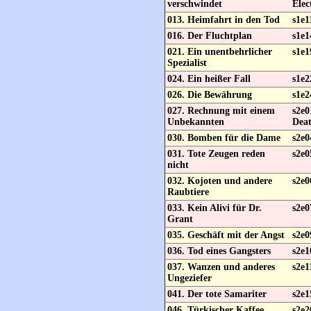
verschwindet
Elec
013. Heimfahrt in den Tod
s1e1
016. Der Fluchtplan
s1e1
021. Ein unentbehrlicher
s1e1
Spezialist
024. Ein heißer Fall
s1e2
026. Die Bewährung
s1e2
027. Rechnung mit einem
s2e0
Unbekannten
Dea
030. Bomben für die Dame
s2e0
031. Tote Zeugen reden
s2e0
nicht
032. Kojoten und andere
s2e0
Raubtiere
033. Kein Alivi für Dr.
s2e0
Grant
035. Geschäft mit der Angst
s2e0
036. Tod eines Gangsters
s2e
037. Wanzen und anderes
s2e1
Ungeziefer
041. Der tote Samariter
s2e1
046. Türkischer Kaffee
s2e2