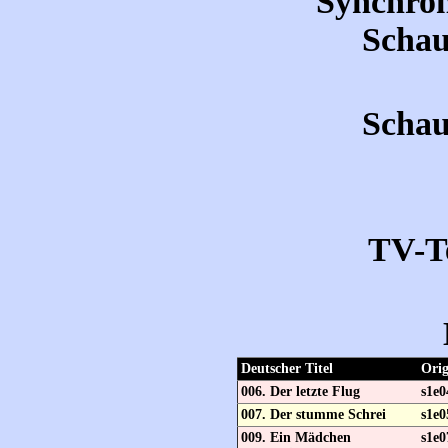
Synchron
Schau
Schau
TV-T
Deutscher Titel
Orig
006. Der letzte Flug
s1e0
007. Der stumme Schrei
s1e0
009. Ein Mädchen
s1e0