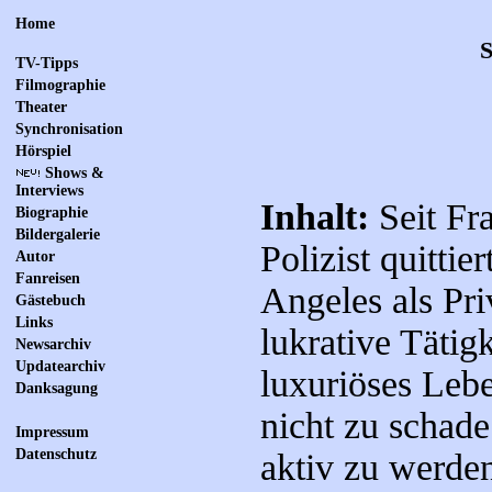
Home
S
TV-Tipps
Filmographie
Theater
Synchronisation
Hörspiel
Shows &
Interviews
Inhalt:
Seit Fr
Biographie
Bildergalerie
Polizist quittier
Autor
Fanreisen
Angeles als Pri
Gästebuch
Links
lukrative Tätigk
Newsarchiv
Updatearchiv
luxuriöses Leben
Danksagung
nicht zu schade
Impressum
Datenschutz
aktiv zu werden