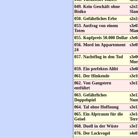
049. Kein Geschäft ohne
s2e2
Risiko
Sla
050. Gefährliches Erbe
s2e2
053. Autfrag von einem
s3e
Toten
Ma
055. Kopfpreis 50.000 Dollar
s3e0
056. Mord im Appartement
s3e0
24
057. Nachtflug in den Tod
s3e0
Mur
059. Ein perfektes Alibi
s3e0
061. Der Hinkende
s3e1
062. Von Gangstern
s3e1
entführt
063. Gefährliches
s3e1
Doppelspiel
Num
064. Tal ohne Hoffnung
s3e1
065. Ein Alptraum für die
s3e1
Geisel
Terr
068. Duell in der Wüste
s3e1
076. Der Lockvogel
s4e0